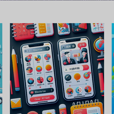
Proiect de aplicație
pentru învățarea
limbilor străine
PROIECTE DE DEZVOLTARE DE
APLICAȚII MOBILE