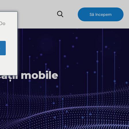
Să începem
 Do
e
ații mobile