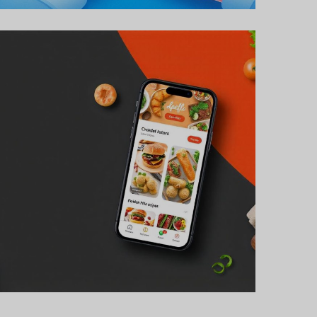
Proiect de aplicații de
livrare de alimente și
rețete
PROIECTE DE DEZVOLTARE DE
APLICAȚII MOBILE