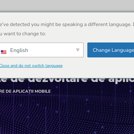
Despre noi
Proiecte
Contactați-ne
've detected you might be speaking a different language.
u want to change to:
Change Languag
English
Close and do not switch language
e de dezvoltare de aplic
E DE APLICAȚII MOBILE