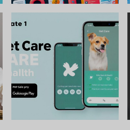
Proiecte de aplicații
pentru îngrijirea și
sănătatea animalelor
de companie
PROIECTE DE DEZVOLTARE DE
APLICAȚII MOBILE