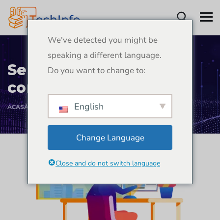
We've detected you might be
speaking a different language.
Serviciul de design
Do you want to change to:
corporativ
English
ACASĂ
SERVICIUL DE DESIGN CORPORATIV
Change Language
Close and do not switch language