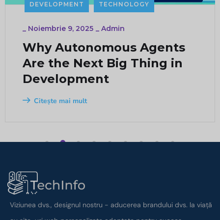
DEVELOPMENT
TECHNOLOGY
_
Noiembrie 9, 2025
_
Admin
Why Autonomous Agents
Are the Next Big Thing in
Development
Citește mai mult
1
2
3
4
5
6
7
8
9
Viziunea dvs., designul nostru - aducerea brandului dvs. la viață