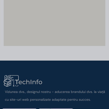
Viziunea dvs., designul nostru - aducerea brandului dvs. la viață
cu site-uri web personalizate adaptate pentru succes.