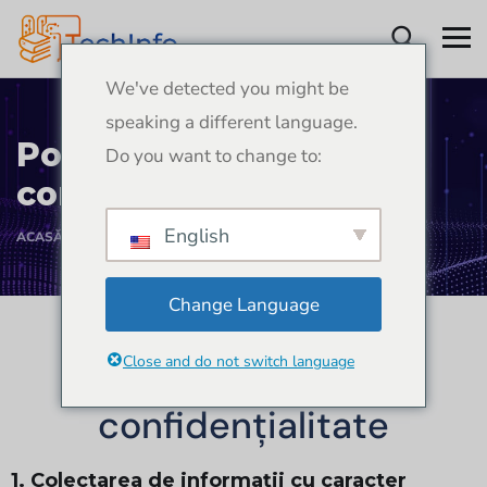
We've detected you might be
speaking a different language.
Politica de
Do you want to change to:
confidențialitate
English
ACASĂ
POLITICA DE CONFIDENȚIALITATE
Change Language
Close and do not switch language
politica de
confidențialitate
1. Colectarea de informații cu caracter