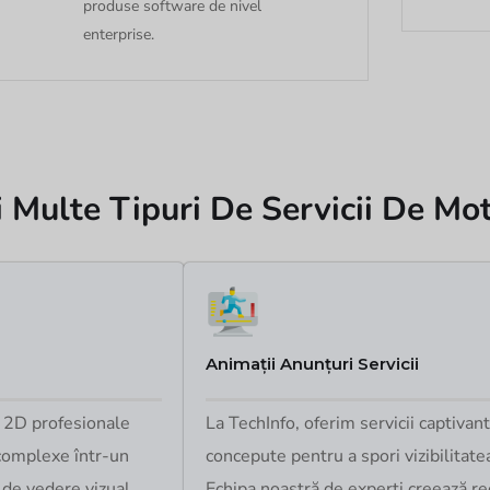
produse software de nivel
enterprise.
 Multe Tipuri De Servicii De Mo
Animații Anunțuri Servicii
e 2D profesionale
La TechInfo, oferim servicii captiva
 complexe într-un
concepute pentru a spori vizibilitate
 de vedere vizual.
Echipa noastră de experți creează re