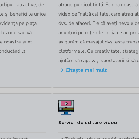
clipuri atractive, de
atrage publicul țintă. Echipa noastră
le și beneficiile unice
video de înaltă calitate, care atrag a
 evidență pe piața
dvs. de afaceri. Fie că aveți nevoie 
odus nou sau vă
anunțuri pe rețelele sociale sau pre
le noastre sunt
asigurăm că mesajul dvs. este transm
conducând la
platformele. Cu creativitate, strategi
ajutăm să captivați spectatorii și să 
Citește mai mult
Servicii de editare video