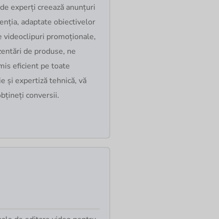
 de experți creează anunțuri
tenția, adaptate obiectivelor
de videoclipuri promoționale,
zentări de produse, ne
is eficient pe toate
e și expertiză tehnică, vă
obțineți conversii.