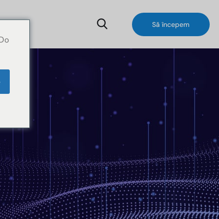
Să începem
 Do
e