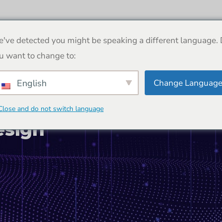
Despre noi
Proiecte
Contactați-ne
've detected you might be speaking a different language.
u want to change to:
Change Languag
English
Close and do not switch language
esign