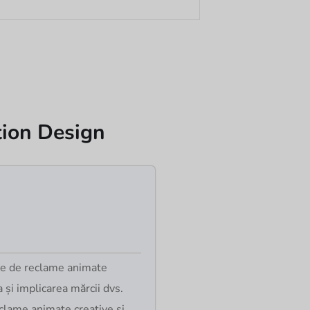
tion Design
nte de reclame animate
a și implicarea mărcii dvs.
clame animate creative și