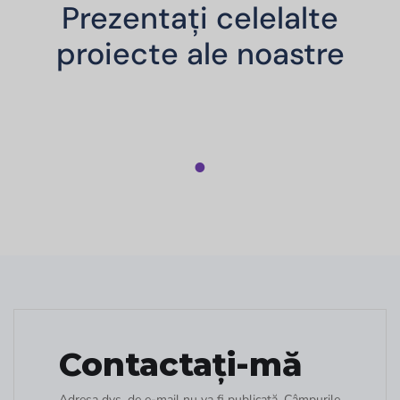
Prezentați celelalte
proiecte ale noastre
1
Contactați-mă
Adresa dvs. de e-mail nu va fi publicată. Câmpurile