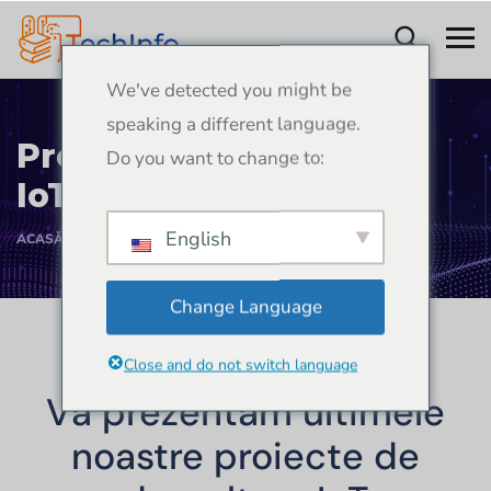
We've detected you might be
speaking a different language.
Proiecte de dezvoltare
Do you want to change to:
IoT
English
ACASĂ
PROIECTE DE DEZVOLTARE IOT
Change Language
Close and do not switch language
Vă prezentăm ultimele
noastre proiecte de