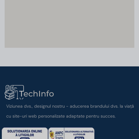
Viziunea dvs., designul nostru - aducerea brandului dvs. la viață
cu site-uri web personalizate adaptate pentru succes.