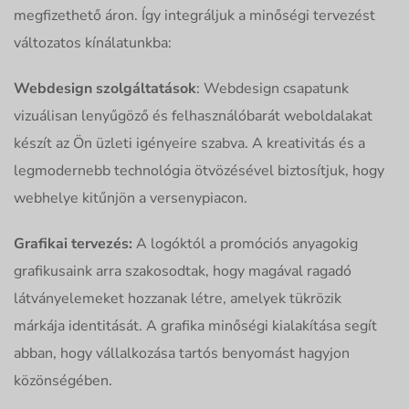
megfizethető áron. Így integráljuk a minőségi tervezést
változatos kínálatunkba:
Webdesign szolgáltatások
: Webdesign csapatunk
vizuálisan lenyűgöző és felhasználóbarát weboldalakat
készít az Ön üzleti igényeire szabva. A kreativitás és a
legmodernebb technológia ötvözésével biztosítjuk, hogy
webhelye kitűnjön a versenypiacon.
Grafikai tervezés:
A logóktól a promóciós anyagokig
grafikusaink arra szakosodtak, hogy magával ragadó
látványelemeket hozzanak létre, amelyek tükrözik
márkája identitását. A grafika minőségi kialakítása segít
abban, hogy vállalkozása tartós benyomást hagyjon
közönségében.