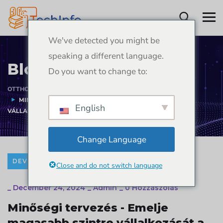
We've detected you might be
speaking a different language.
Blogok
Do you want to change to:
OTTHON
BLOGOK
FEJLESZTÉS
MINŐSÉGI TERVEZÉS - EMELJE MAGASABB SZINTRE
English
VÁLLALKOZÁSÁT A TECHINFO SRL SEGÍTSÉGÉVEL
Change Language
DEVELOPMENT
Close and do not switch language
_
December 24, 2024
_
Admin
_
0 Hozzászólás
Minőségi tervezés - Emelje
magasabb szintre vállalkozását a