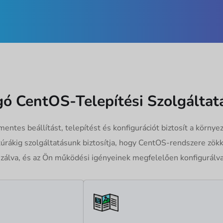
gó CentOS-Telepítési Szolgáltat
ntes beállítást, telepítést és konfigurációt biztosít a környez
ektúrákig szolgáltatásunk biztosítja, hogy CentOS-rendszere z
izálva, és az Ön működési igényeinek megfelelően konfigurálva