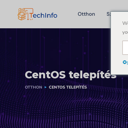
Otthon
Szolgált
We
yo
CentOS telepítés
OTTHON
CENTOS TELEPÍTÉS