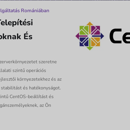
olgáltatás Romániában
elepítési
oknak És
zerverkörnyezetet szeretne
alati szintű operációs
fejlesztői környezetekhez és az
stabilitást és hatékonyságot.
zintű CentOS-beállítást és
magánszemélyeknek, az Ön