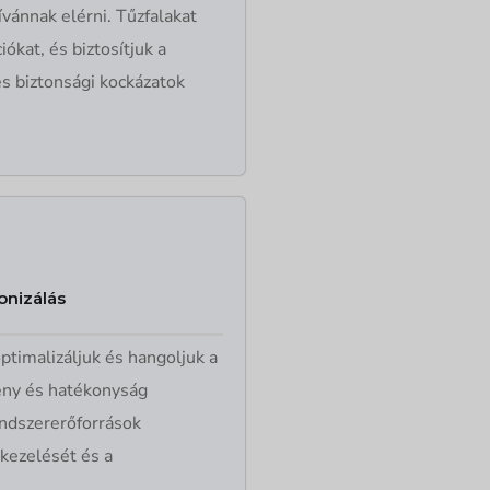
vánnak elérni. Tűzfalakat
iókat, és biztosítjuk a
s biztonsági kockázatok
onizálás
timalizáljuk és hangoljuk a
ény és hatékonyság
endszererőforrások
 kezelését és a