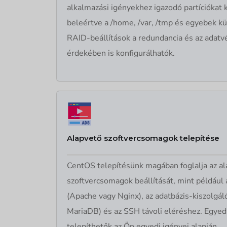
alkalmazási igényekhez igazodó partíciókat 
beleértve a /home, /var, /tmp és egyebek kü
RAID-beállítások a redundancia és az adatv
érdekében is konfigurálhatók.
Alapvető szoftvercsomagok telepítése
CentOS telepítésünk magában foglalja az a
szoftvercsomagok beállítását, mint például
(Apache vagy Nginx), az adatbázis-kiszolgá
MariaDB) és az SSH távoli eléréshez. Egyed
telepíthetők az Ön egyedi igényei alapján.