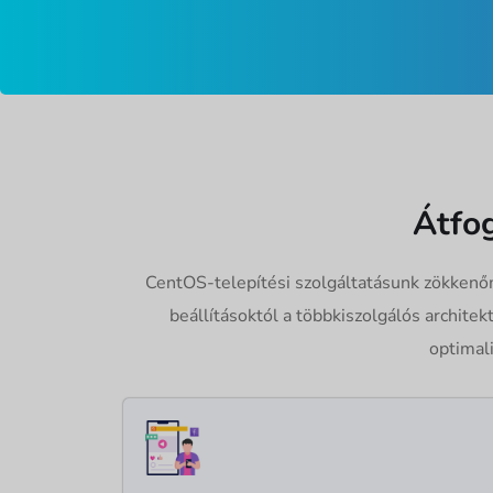
Átfo
CentOS-telepítési szolgáltatásunk zökkenőme
beállításoktól a többkiszolgálós archit
optimal