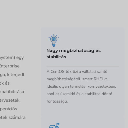
Nagy megbízhatóság és
stabilitás
System) egy
Enterprise
A CentOS tükrözi a vállalati szintű
a, kiterjedt
megbízhatóságáról ismert RHEL-t.
ok és
Ideális olyan termelési környezetekben,
patibilitása
ahol az üzemidő és a stabilitás döntő
zervezetek
fontosságú.
operációs
etek számára: