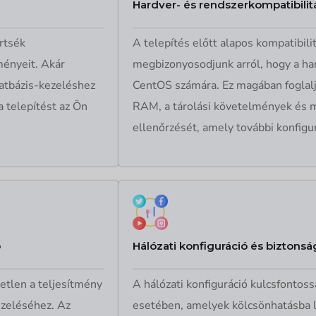
Hardver- és rendszerkompatibilit
rtsék
A telepítés előtt alapos kompatibil
ményeit. Akár
megbizonyosodjunk arról, hogy a har
atbázis-kezeléshez
CentOS számára. Ez magában foglalj
a telepítést az Ön
RAM, a tárolási követelmények és 
ellenőrzését, amely további konfigur
ó
Hálózati konfiguráció és biztonság
etlen a teljesítmény
A hálózati konfiguráció kulcsfontos
ezeléséhez. Az
esetében, amelyek kölcsönhatásba 