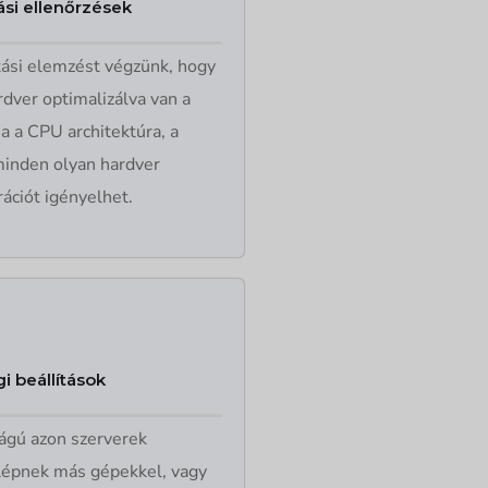
ási ellenőrzések
itási elemzést végzünk, hogy
dver optimalizálva van a
a a CPU architektúra, a
minden olyan hardver
ációt igényelhet.
i beállítások
ságú azon szerverek
lépnek más gépekkel, vagy