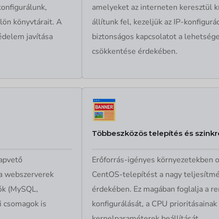
konfigurálunk,
amelyeket az interneten keresztül kí
lön könyvtárait. A
állítunk fel, kezeljük az IP-konfigurác
édelem javítása
biztonságos kapcsolatot a lehetsége
csökkentése érdekében.
Többeszközös telepítés és szinkr
lapvető
Erőforrás-igényes környezetekben op
 a webszerverek
CentOS-telepítést a nagy teljesítm
lók (MySQL,
érdekében. Ez magában foglalja a r
i csomagok is
konfigurálását, a CPU prioritásainak
kernelparaméterek beállítását.