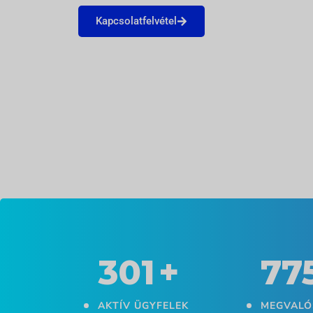
Kapcsolatfelvétel
330
+
85
AKTÍV ÜGYFELEK
MEGVALÓ