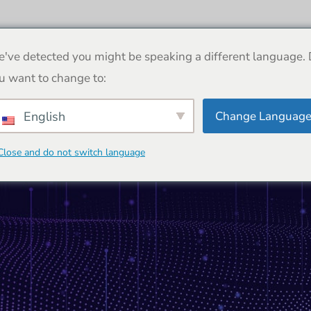
atások
Rólunk
Projektek
Kapcsolatfelv
've detected you might be speaking a different language.
u want to change to:
Change Languag
English
Close and do not switch language