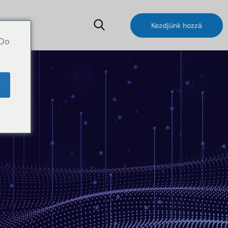
étel
Kezdjünk hozzá
 Do
e