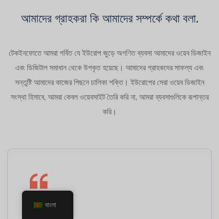
আমাদের গ্রাহকরা কি আমাদের সম্পর্কে কথা বলা.
টেকইনফোতে আমরা গর্বিত যে ইউরোপ জুড়ে অগণিত ব্যবসা আমাদের ওয়েব ডিজাইন
এবং ডিজিটাল সমাধান থেকে উপকৃত হয়েছে। আমাদের গ্রাহকদের সাফল্য এবং
সন্তুষ্টি আমাদের কাজের পিছনে চালিকা শক্তি। ইউরোপের সেরা ওয়েব ডিজাইন
সংস্থা হিসাবে, আমরা কেবল ওয়েবসাইট তৈরি করি না, আমরা ব্যবসাগুলিকে রূপান্তর
করি।
বাংলা
Wonderful!