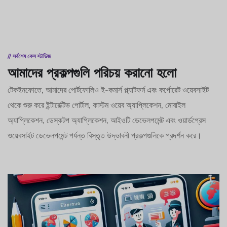
// সর্বশেষ কেস স্টাডিজ
আমাদের প্রকল্পগুলি পরিচয় করানো হলো
টেকইনফোতে, আমাদের পোর্টফোলিও ই-কমার্স প্ল্যাটফর্ম এবং কর্পোরেট ওয়েবসাইট
থেকে শুরু করে ইন্টারেক্টিভ পোর্টাল, কাস্টম ওয়েব অ্যাপ্লিকেশন, মোবাইল
অ্যাপ্লিকেশন, ডেস্কটপ অ্যাপ্লিকেশন, আইওটি ডেভেলপমেন্ট এবং ওয়ার্ডপ্রেস
ওয়েবসাইট ডেভেলপমেন্ট পর্যন্ত বিস্তৃত উদ্ভাবনী প্রকল্পগুলিকে প্রদর্শন করে।