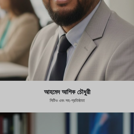
আহমেদ আশিক চৌধুরী
সিটিও এবং সহ-প্রতিষ্ঠাতা