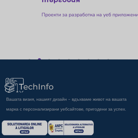
Проекти за разработка на уеб приложения
1
2
3
4
5
6
7
8
9
Вашата визия, нашият дизайн - вдъхваме живот на вашата
марка с персонализирани уебсайтове, пригодени за успех.