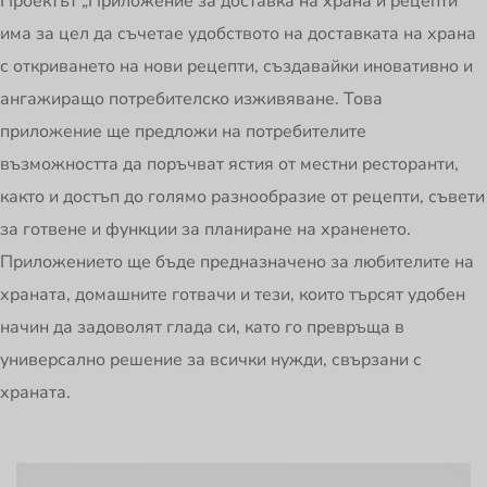
Проектът „Приложение за доставка на храна и рецепти“
има за цел да съчетае удобството на доставката на храна
с откриването на нови рецепти, създавайки иновативно и
ангажиращо потребителско изживяване. Това
приложение ще предложи на потребителите
възможността да поръчват ястия от местни ресторанти,
както и достъп до голямо разнообразие от рецепти, съвети
за готвене и функции за планиране на храненето.
Приложението ще бъде предназначено за любителите на
храната, домашните готвачи и тези, които търсят удобен
начин да задоволят глада си, като го превръща в
универсално решение за всички нужди, свързани с
храната.